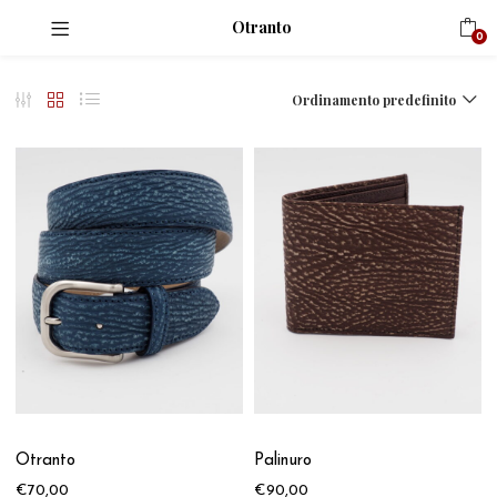
Otranto
0
Ordinamento predefinito
Otranto
Palinuro
€
70,00
€
90,00