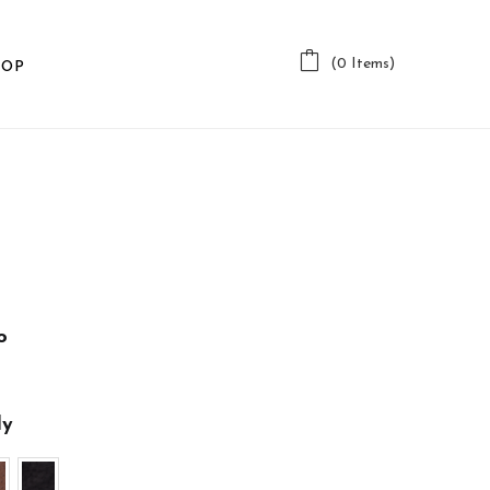
(0 Items)
HOP
o
ly