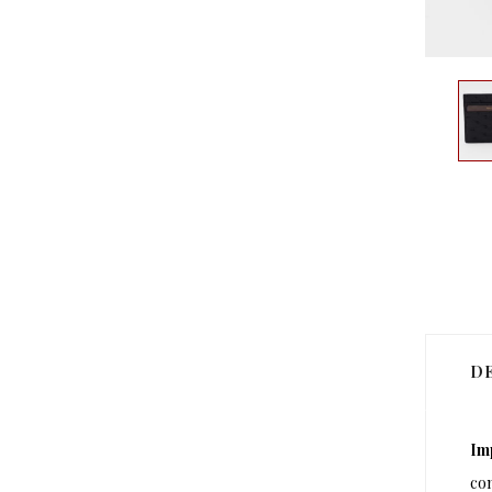
D
Im
con