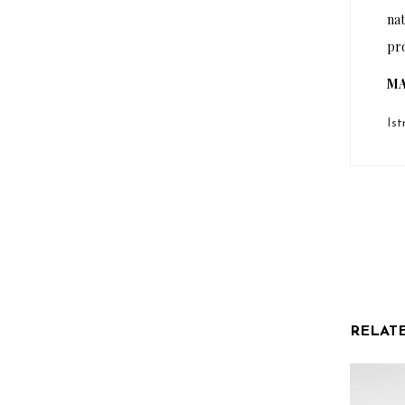
nat
pro
MA
Ist
RELAT