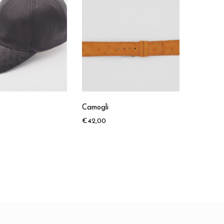
Camogli
€
42,00