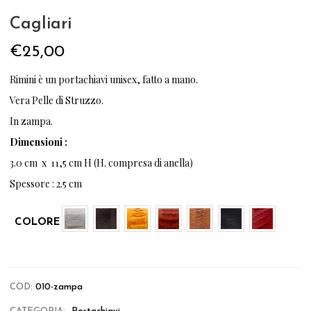
Cagliari
€
25,00
Rimini è un portachiavi unisex, fatto a mano.
Vera Pelle di Struzzo.
In zampa.
Dimensioni :
3.0 cm x 11,5 cm H (H. compresa di anella)
Spessore : 2.5 cm
COLORE
COD:
010-zampa