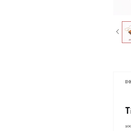
D
T
10