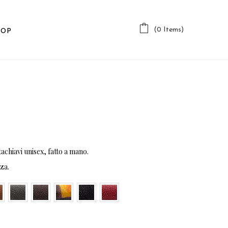
(0 Items)
HOP
achiavi unisex, fatto a mano.
za.