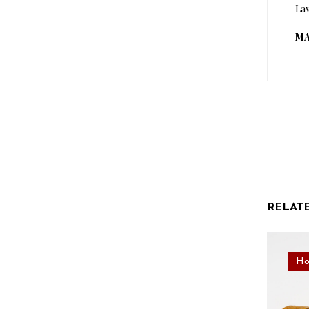
La
MA
RELAT
Ho